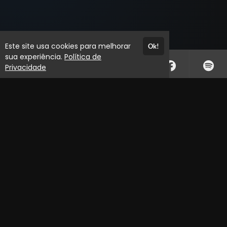
Este site usa cookies para melhorar
Ok!
sua experiência.
Política de
Privacidade
Atendimento
De segunda a sexta-feira das 08h às 17h
+554430255000
+554430255000
Fale Conosco
CNPJ: 01.550.221/0001-04