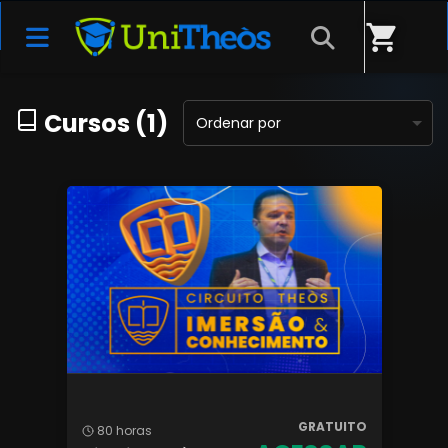
Início
/
Categorias
/
Circuito Theòs
shopping_cart
Cursos (1)
Ordenar por
GRATUITO
80 horas